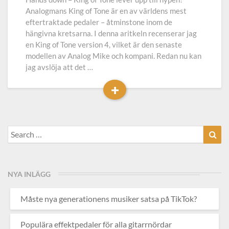
Tone
Analogmans King of Tone är en av världens mest
eftertraktade pedaler – åtminstone inom de
hängivna kretsarna. I denna aritkeln recenserar jag
en King of Tone version 4, vilket är den senaste
modellen av Analog Mike och kompani. Redan nu kan
jag avslöja att det …
+
Read
More
Search
Sea
for:
NYA INLÄGG
Måste nya generationens musiker satsa på TikTok?
Populära effektpedaler för alla gitarrnördar